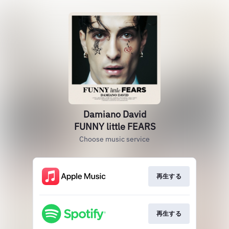
Damiano David
FUNNY little FEARS
Choose music service
再生する
再生する