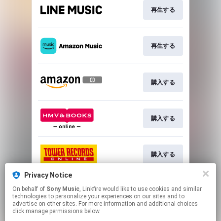
再生する
再生する
購入する
購入する
購入する
Privacy Notice
On behalf of
Sony Music
, Linkfire would like to use cookies and similar
購入する
technologies to personalize your experiences on our sites and to
advertise on other sites. For more information and additional choices
click manage permissions below.
This page may contain affiliate links.