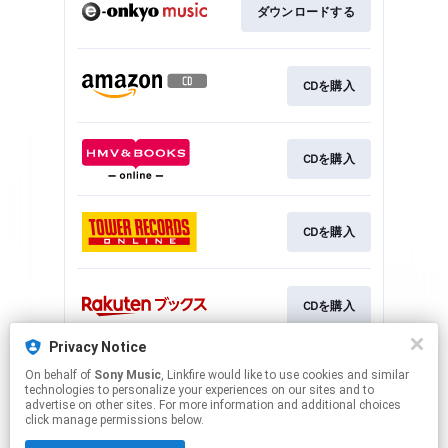
ダウンロードする
CDを購入
CDを購入
CDを購入
CDを購入
Privacy Notice
On behalf of
Sony Music
, Linkfire would like to use cookies and similar
CDを購入
technologies to personalize your experiences on our sites and to
advertise on other sites. For more information and additional choices
click manage permissions below.
This page may contain affiliate links.