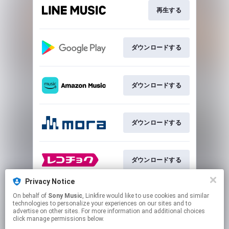
再生する
ダウンロードする
ダウンロードする
ダウンロードする
ダウンロードする
Privacy Notice
On behalf of
Sony Music
, Linkfire would like to use cookies and similar
購入する
technologies to personalize your experiences on our sites and to
advertise on other sites. For more information and additional choices
click manage permissions below.
This page may contain affiliate links.