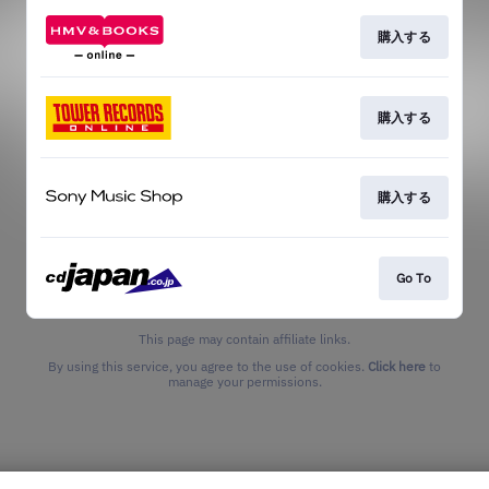
購入する
購入する
購入する
Go To
This page may contain affiliate links.
By using this service, you agree to the use of cookies.
Click here
to
manage your permissions.