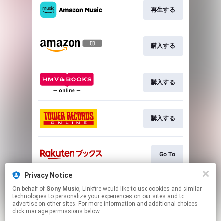
再生する
購入する
購入する
購入する
Go To
Privacy Notice
On behalf of
Sony Music
, Linkfire would like to use cookies and similar
購入する
technologies to personalize your experiences on our sites and to
advertise on other sites. For more information and additional choices
click manage permissions below.
This page may contain affiliate links.