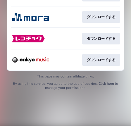
ダウンロードする
ダウンロードする
ダウンロードする
This page may contain affiliate links.
By using this service, you agree to the use of cookies.
Click here
to
manage your permissions.